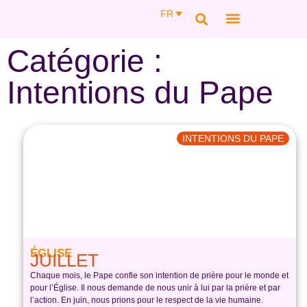
FR
NOUS CONNAÎTR
NOTRE FONDATRI
NOUS SOUTENIR
ACCÈS ESPACE MEMBRE
Catégorie :
Intentions du Pape
INTENTIONS DU PAPE
ÉGLISE
JUILLET
Chaque mois, le Pape confie son intention de prière pour le monde et
pour l’Église. Il nous demande de nous unir à lui par la prière et par
l’action. En juin, nous prions pour le respect de la vie humaine.