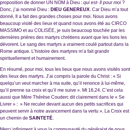
proposition de donner UN NOM à Dieu :
qui est- Il pour moi
?
Donc, j’ai nommé Dieu :
DIEU GENEREUX
. Car Dieu m’a tout
donné, Il a fait des grandes choses pour moi. Nous avons
beaucoup visité des lieux et quand nous avons été au CIRCO
MASSIMO et au COLISÉE, je suis beaucoup touchée par les
dernières prières des martyrs chrétiens avant que les lions les
dévorent. Le sang des martyrs a vraiment coulé partout dans la
Rome antique. L’histoire des martyres m’a fait grandir
spirituellement et humainement.
En résumé, pour moi, tous les lieux que nous avons visités sont
des lieux des martyrs. J’ai compris la parole du Christ : « Si
quelqu’un veut marcher à ma suite, qu’il renonce à lui-même,
qu’il prenne sa croix et qu’il me suive ». Mt 16,24. C’est cela
aussi que Mère Thérèse Couderc dit clairement dans le « Se
Livrer » : » Ne reculer devant aucun des petits sacrifices qui
peuvent servir à notre avancement dans la vertu ». La Croix est
un chemin de
SAINTETÉ
.
Merci infiniment à vous la communauté du généralat de nous