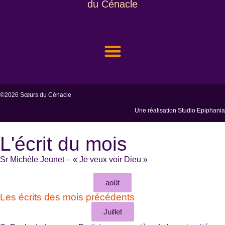
du Cénacle
NOUS CONNAÎTRE
NOTRE FONDATRICE
NOUS SOUTENIR
ACCÈS ESPACE MEMBRE
©2026 Sœurs du Cénacle
Une réalisation
Studio Epiphania
L'écrit du mois
Sr Michèle Jeunet – « Je veux voir Dieu »
août
Les écrits des mois précédents
Juillet