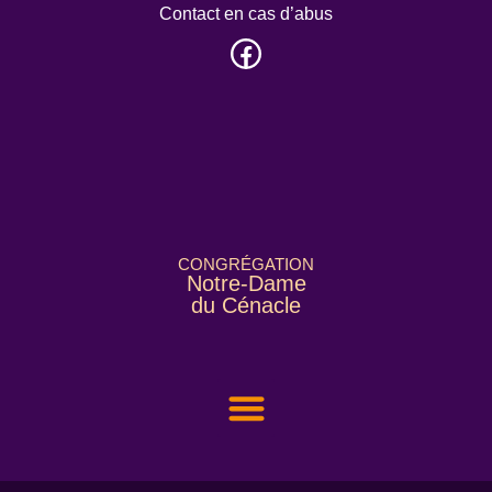
Contact en cas d’abus
CONGRÉGATION
Notre-Dame
du Cénacle
NOUS CONNAÎTRE
NOTRE FONDATRICE
NOUS SOUTENIR
ACCÈS ESPACE MEMBRE