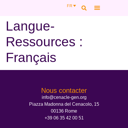
FR
NOUS CONNAÎTR
NOTRE FONDATRI
NOUS SOUTENIR
ACCÈS ESPACE MEMBRE
Langue-
Ressources :
Français
Nous contacter
info@cenacle-gen.org
Piazza Madonna del Cenacolo, 15
00136 Rome
+39 06 35 42 00 51