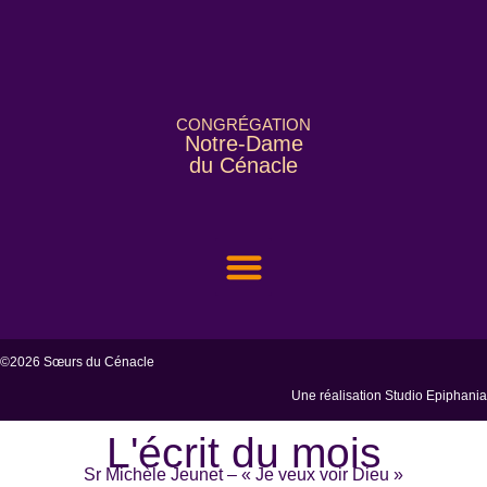
CONGRÉGATION
Notre-Dame
du Cénacle
NOUS CONNAÎTRE
NOTRE FONDATRICE
NOUS SOUTENIR
ACCÈS ESPACE MEMBRE
©2026 Sœurs du Cénacle
Une réalisation
Studio Epiphania
L'écrit du mois
Sr Michèle Jeunet – « Je veux voir Dieu »