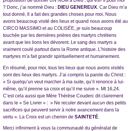
proposition de donner UN NOM à Dieu :
qui est- Il pour moi
? Donc, j’ai nommé Dieu :
DIEU GENEREUX
. Car Dieu m’a
tout donné, Il a fait des grandes choses pour moi. Nous
avons beaucoup visité des lieux et quand nous avons été au
CIRCO MASSIMO et au COLISÉE, je suis beaucoup
touchée par les dernières prières des martyrs chrétiens
avant que les lions les dévorent. Le sang des martyrs a
vraiment coulé partout dans la Rome antique. L’histoire des
martyres m’a fait grandir spirituellement et humainement.
En résumé, pour moi, tous les lieux que nous avons visités
sont des lieux des martyrs. J’ai compris la parole du Christ :
« Si quelqu’un veut marcher à ma suite, qu’il renonce à lui-
même, qu’il prenne sa croix et qu’il me suive ». Mt 16,24.
C’est cela aussi que Mère Thérèse Couderc dit clairement
dans le « Se Livrer » : » Ne reculer devant aucun des petits
sacrifices qui peuvent servir à notre avancement dans la
vertu ». La Croix est un chemin de
SAINTETÉ
.
Merci infiniment à vous la communauté du généralat de